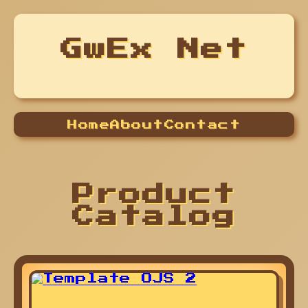
GwEx Net
Home
About
Contact
Product
Catalog